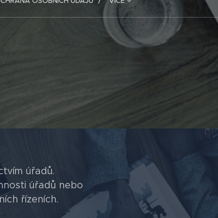
CHRANA OSOBNÍCH ÚDAJŮ
VÍCE
ctvím úřadů.
nnosti úřadů nebo
ích řízeních.