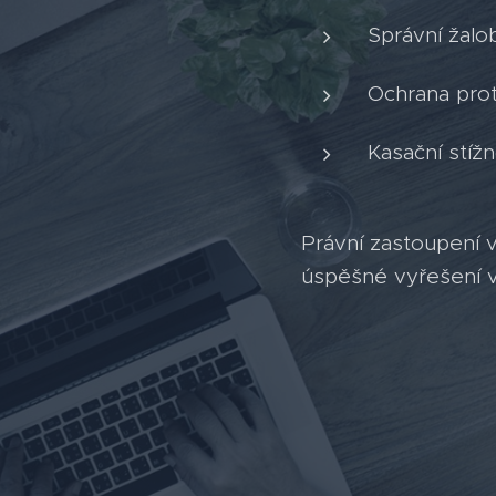
Správní žalo
Ochrana prot
Kasační stíž
Právní zastoupení 
úspěšné vyřešení va