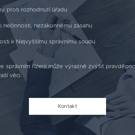
by proti rozhodnutí úřadu
i nečinnosti, nezákonnému zásahu
nosti k Nejvyššímu správnímu soudu
ve správním řízení může výrazně zvýšit pravděpo
ší věci.
Kontakt