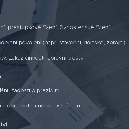
ní, přestupkové řízení, živnostenské řízení
dělení povolení (např. stavební, řidičské, zbrojní)
y, zákaz činnosti, správní tresty
a
ání, žádostí o přezkum
i rozhodnutí či nečinnosti úřadu
tví