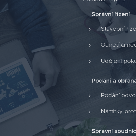
Správní řízení
🏛️
Stavební říze
Odnětí či neu
Udělení pokut
Podání a obran
✉️
Podání odvol
Námitky prot
Správní soudnic
⚖️