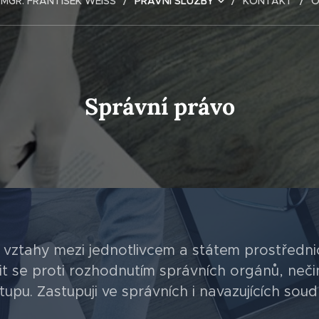
MGR. FRANTIŠEK WEISS
PRÁVNÍ SLUŽBY
KONTAKT
O
Správní právo
í vztahy mezi jednotlivcem a státem prostředni
 se proti rozhodnutím správních orgánů, neči
u. Zastupuji ve správních i navazujících soudn