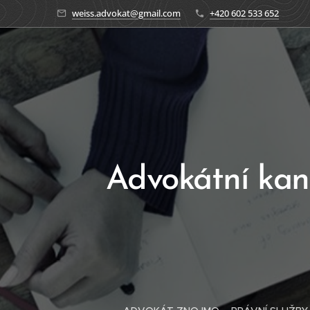
weiss.advokat@gmail.com
+420 602 533 652
Advokátní kanc