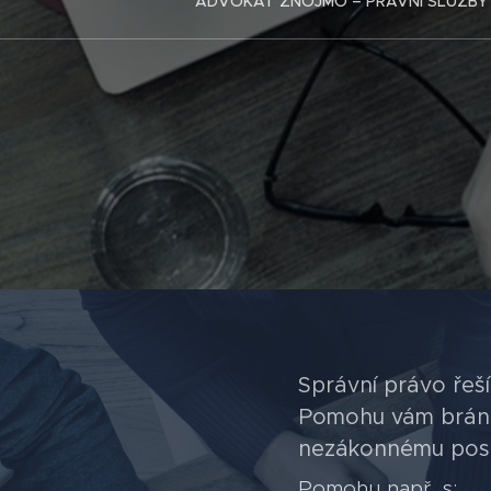
ADVOKÁT ZNOJMO – PRÁVNÍ SLUŽBY 
Správní právo řeš
Pomohu vám bránit
nezákonnému postup
Pomohu např. s: