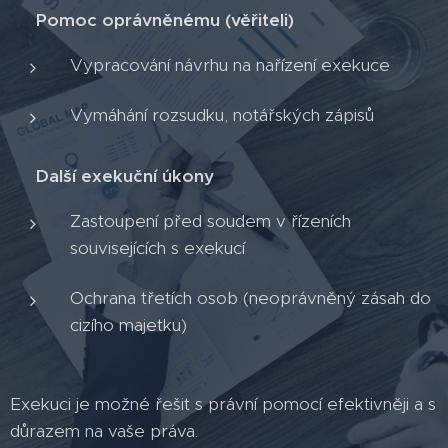
💼
Pomoc oprávněnému (věřiteli)
Vypracování návrhu na nařízení exekuce
Vymáhání rozsudku, notářských zápisů
⚖️
Další exekuční úkony
Zastoupení před soudem v řízeních
souvisejících s exekucí
Ochrana třetích osob (neoprávněný zásah do
cizího majetku)
Exekuci je možné řešit s právní pomocí efektivněji a s
důrazem na vaše práva.